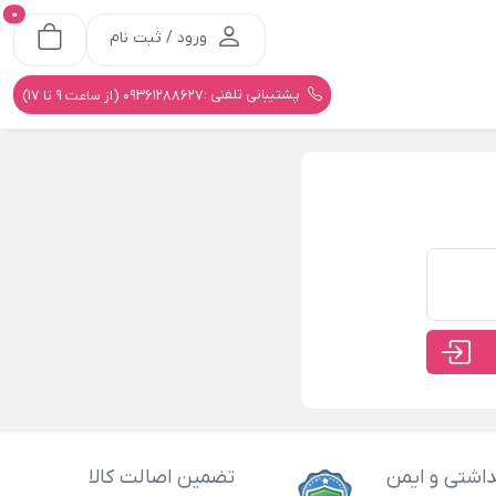
0
ورود / ثبت نام
پشتیبانی تلفنی :
09361288627 (از ساعت 9 تا 17)
اشتی و ایمن
تضمین اصالت کالا