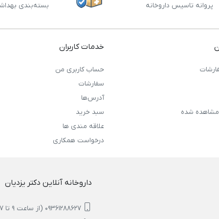
پروانه تاسیس داروخانه
بسته‌بندی بهداش
ن
خدمات کاربران
ارشات
حساب کاربری من
سفارشات
آدرس‌ها
مشاهده شده
سبد خرید
علاقه مندی ها
درخواست همکاری
داروخانه آنلاین دکتر یزدیان
09361288627 (از ساعت 9 تا 17)