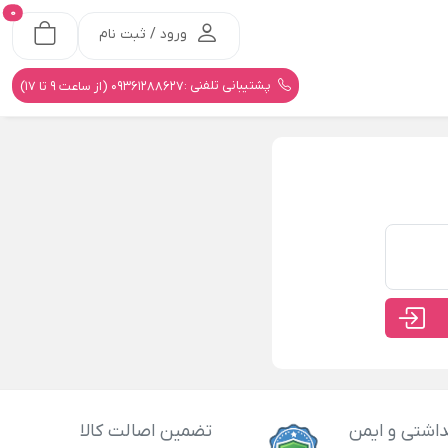
0
ورود / ثبت نام
پشتیبانی تلفنی :
09361288627 (از ساعت 9 تا 17)
اشتی و ایمن
تضمین اصالت کالا