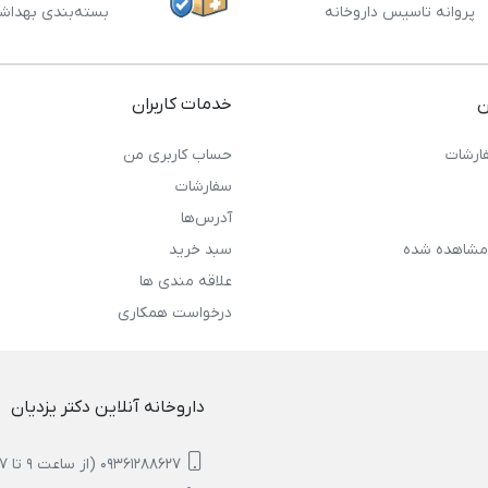
پروانه تاسیس داروخانه
بسته‌بندی بهداش
ن
خدمات کاربران
ارشات
حساب کاربری من
سفارشات
آدرس‌ها
مشاهده شده
سبد خرید
علاقه مندی ها
درخواست همکاری
داروخانه آنلاین دکتر یزدیان
09361288627 (از ساعت 9 تا 17)