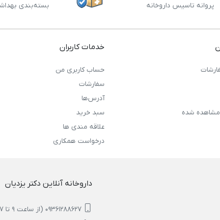
پروانه تاسیس داروخانه
بسته‌بندی بهداش
ن
خدمات کاربران
ارشات
حساب کاربری من
سفارشات
آدرس‌ها
مشاهده شده
سبد خرید
علاقه مندی ها
درخواست همکاری
داروخانه آنلاین دکتر یزدیان
09361288627 (از ساعت 9 تا 17)