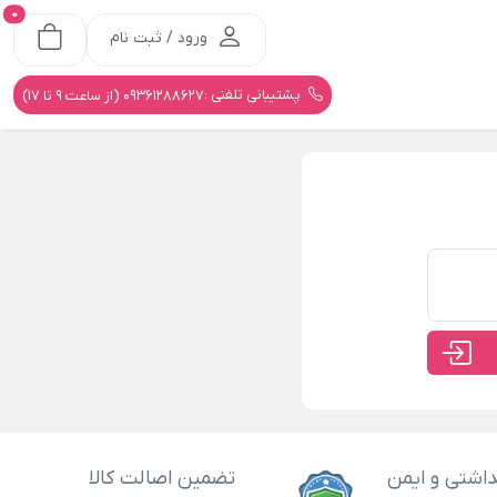
0
ورود / ثبت نام
پشتیبانی تلفنی :
09361288627 (از ساعت 9 تا 17)
اشتی و ایمن
تضمین اصالت کالا