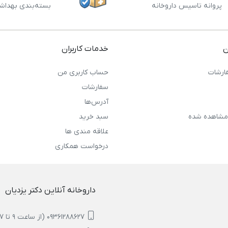
پروانه تاسیس داروخانه
بسته‌بندی بهداش
ن
خدمات کاربران
ارشات
حساب کاربری من
سفارشات
آدرس‌ها
مشاهده شده
سبد خرید
علاقه مندی ها
درخواست همکاری
داروخانه آنلاین دکتر یزدیان
09361288627 (از ساعت 9 تا 17)