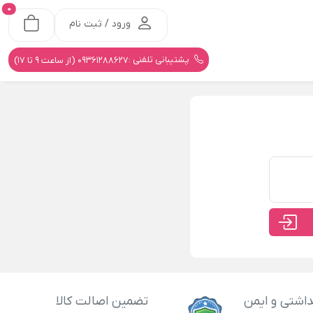
0
ورود / ثبت نام
پشتیبانی تلفنی :
09361288627 (از ساعت 9 تا 17)
اشتی و ایمن
تضمین اصالت کالا