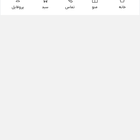
خانه
منو
تماس
سبد
پروفایل
فروشگاه
داروخانه آنلاین دکتر یزدیان
داروخانه آنلاین دکتر یزدیان از سال 1397 فعالیت خود را با
هدف فروش اینترنتی اقلام غیر دارویی شامل محصولات
آرایشی و بهداشتی، مکمل های رژیمی و غذایی، مکمل های