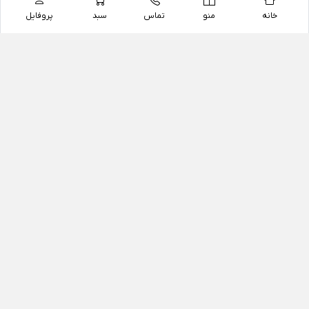
خانه
منو
تماس
سبد
پروفایل
فروشگاه
داروخانه آنلاین دکتر یزدیان
داروخانه آنلاین دکتر یزدیان از سال 1397 فعالیت خود را با
هدف فروش اینترنتی اقلام غیر دارویی شامل محصولات
آرایشی و بهداشتی، مکمل های رژیمی و غذایی، مکمل های