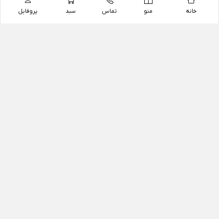
خانه
منو
تماس
سبد
پروفایل
فروشگاه
داروخانه آنلاین دکتر یزدیان
داروخانه آنلاین دکتر یزدیان از سال 1397 فعالیت خود را با
هدف فروش اینترنتی اقلام غیر دارویی شامل محصولات
آرایشی و بهداشتی، مکمل های رژیمی و غذایی، مکمل های