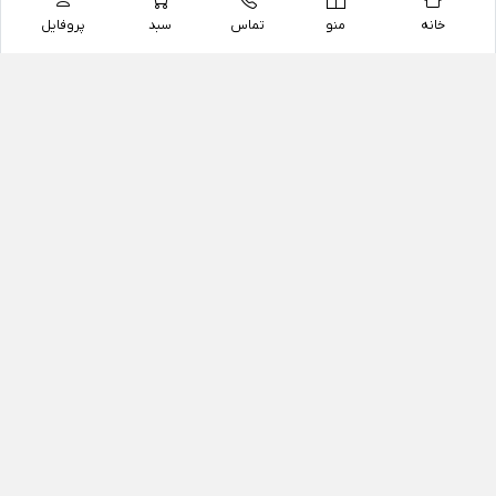
خانه
منو
تماس
سبد
پروفایل
فروشگاه
داروخانه آنلاین دکتر یزدیان
داروخانه آنلاین دکتر یزدیان از سال 1397 فعالیت خود را با
هدف فروش اینترنتی اقلام غیر دارویی شامل محصولات
آرایشی و بهداشتی، مکمل های رژیمی و غذایی، مکمل های