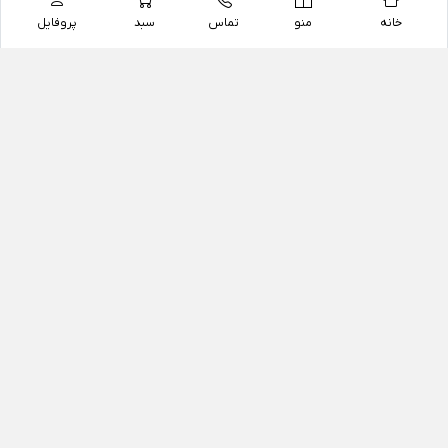
خانه
منو
تماس
سبد
پروفایل
فروشگاه
داروخانه آنلاین دکتر یزدیان
داروخانه آنلاین دکتر یزدیان از سال 1397 فعالیت خود را با
هدف فروش اینترنتی اقلام غیر دارویی شامل محصولات
آرایشی و بهداشتی، مکمل های رژیمی و غذایی، مکمل های