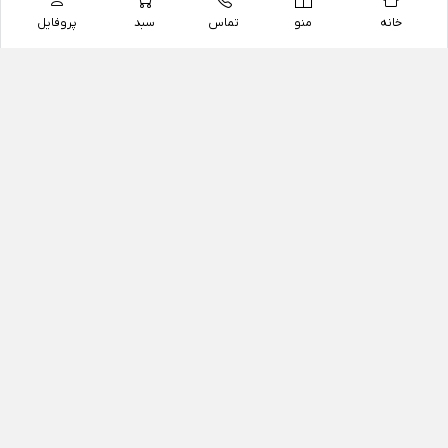
خانه
منو
تماس
سبد
پروفایل
فروشگاه
داروخانه آنلاین دکتر یزدیان
داروخانه آنلاین دکتر یزدیان از سال 1397 فعالیت خود را با
هدف فروش اینترنتی اقلام غیر دارویی شامل محصولات
آرایشی و بهداشتی، مکمل های رژیمی و غذایی، مکمل های