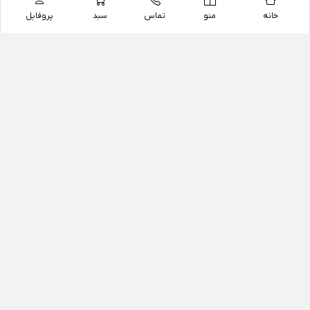
خانه
منو
تماس
سبد
پروفایل
فروشگاه
داروخانه آنلاین دکتر یزدیان
داروخانه آنلاین دکتر یزدیان از سال 1397 فعالیت خود را با
هدف فروش اینترنتی اقلام غیر دارویی شامل محصولات
آرایشی و بهداشتی، مکمل های رژیمی و غذایی، مکمل های