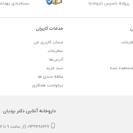
پروانه تاسیس داروخانه
بسته‌بندی بهداش
ن
خدمات کاربران
ارشات
حساب کاربری من
سفارشات
آدرس‌ها
مشاهده شده
سبد خرید
علاقه مندی ها
درخواست همکاری
داروخانه آنلاین دکتر یزدیان
09361288627 (از ساعت 9 تا 17)