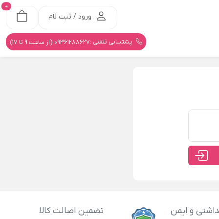
0
ورود / ثبت نام
پشتیبانی تلفنی :
09361288627 (از ساعت 9 تا 17)
اشتی و ایمن
تضمین اصالت کالا