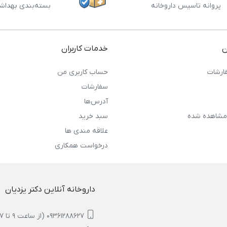
پروانه تاسیس داروخانه
بسته‌بندی بهداش
ن
خدمات کاربران
ارشات
حساب کاربری من
سفارشات
آدرس‌ها
مشاهده شده
سبد خرید
علاقه مندی ها
درخواست همکاری
داروخانه آنلاین دکتر یزدیان
09361288627 (از ساعت 9 تا 17)