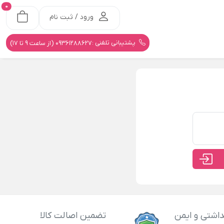
0
ورود / ثبت نام
پشتیبانی تلفنی :
09361288627 (از ساعت 9 تا 17)
اشتی و ایمن
تضمین اصالت کالا