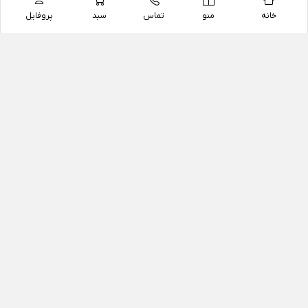
خانه
منو
تماس
سبد
پروفایل
فروشگاه
داروخانه آنلاین دکتر یزدیان
داروخانه آنلاین دکتر یزدیان از سال 1397 فعالیت خود را با
هدف فروش اینترنتی اقلام غیر دارویی شامل محصولات
آرایشی و بهداشتی، مکمل های رژیمی و غذایی، مکمل های