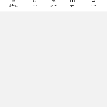
خانه
منو
تماس
سبد
پروفایل
فروشگاه
داروخانه آنلاین دکتر یزدیان
داروخانه آنلاین دکتر یزدیان از سال 1397 فعالیت خود را با
هدف فروش اینترنتی اقلام غیر دارویی شامل محصولات
آرایشی و بهداشتی، مکمل های رژیمی و غذایی، مکمل های