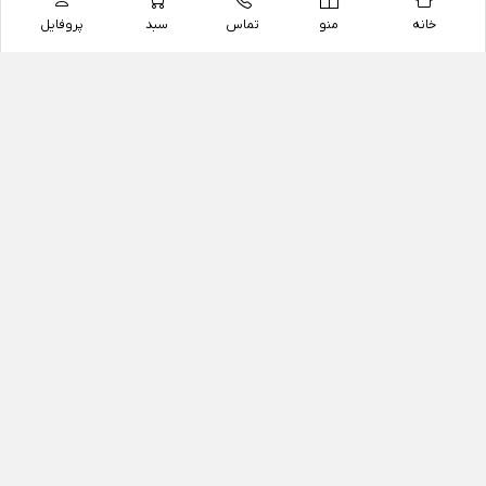
خانه
منو
تماس
سبد
پروفایل
فروشگاه
داروخانه آنلاین دکتر یزدیان
داروخانه آنلاین دکتر یزدیان از سال 1397 فعالیت خود را با
هدف فروش اینترنتی اقلام غیر دارویی شامل محصولات
آرایشی و بهداشتی، مکمل های رژیمی و غذایی، مکمل های