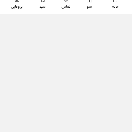
خانه
منو
تماس
سبد
پروفایل
فروشگاه
داروخانه آنلاین دکتر یزدیان
داروخانه آنلاین دکتر یزدیان از سال 1397 فعالیت خود را با
هدف فروش اینترنتی اقلام غیر دارویی شامل محصولات
آرایشی و بهداشتی، مکمل های رژیمی و غذایی، مکمل های