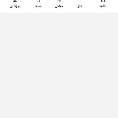
خانه
منو
تماس
سبد
پروفایل
فروشگاه
داروخانه آنلاین دکتر یزدیان
داروخانه آنلاین دکتر یزدیان از سال 1397 فعالیت خود را با
هدف فروش اینترنتی اقلام غیر دارویی شامل محصولات
آرایشی و بهداشتی، مکمل های رژیمی و غذایی، مکمل های