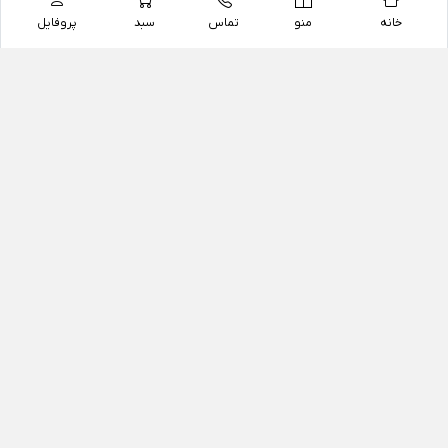
خانه
منو
تماس
سبد
پروفایل
فروشگاه
داروخانه آنلاین دکتر یزدیان
داروخانه آنلاین دکتر یزدیان از سال 1397 فعالیت خود را با
هدف فروش اینترنتی اقلام غیر دارویی شامل محصولات
آرایشی و بهداشتی، مکمل های رژیمی و غذایی، مکمل های