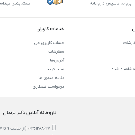
پروانه تاسیس داروخانه
بسته‌بندی بهداش
ن
خدمات کاربران
ارشات
حساب کاربری من
سفارشات
آدرس‌ها
مشاهده شده
سبد خرید
علاقه مندی ها
درخواست همکاری
داروخانه آنلاین دکتر یزدیان
09361288627 (از ساعت 9 تا 17)