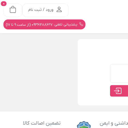
0
ورود / ثبت نام
پشتیبانی تلفنی :
09361288627 (از ساعت 9 تا 17)
اشتی و ایمن
تضمین اصالت کالا