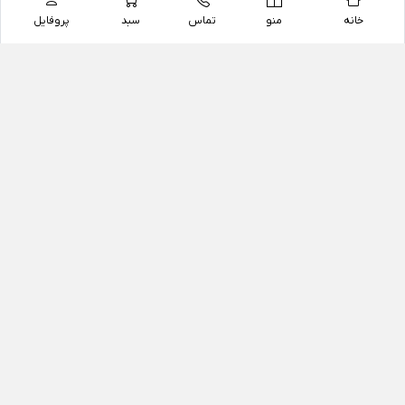
خانه
منو
تماس
سبد
پروفایل
فروشگاه
داروخانه آنلاین دکتر یزدیان
داروخانه آنلاین دکتر یزدیان از سال 1397 فعالیت خود را با
هدف فروش اینترنتی اقلام غیر دارویی شامل محصولات
آرایشی و بهداشتی، مکمل های رژیمی و غذایی، مکمل های