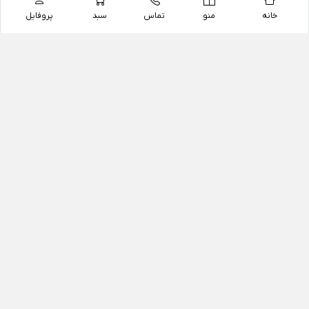
خانه
منو
تماس
سبد
پروفایل
فروشگاه
داروخانه آنلاین دکتر یزدیان
داروخانه آنلاین دکتر یزدیان از سال 1397 فعالیت خود را با
هدف فروش اینترنتی اقلام غیر دارویی شامل محصولات
آرایشی و بهداشتی، مکمل های رژیمی و غذایی، مکمل های