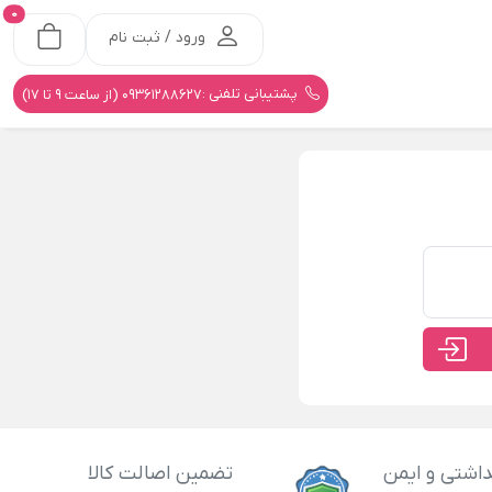
0
ورود / ثبت نام
پشتیبانی تلفنی :
09361288627 (از ساعت 9 تا 17)
اشتی و ایمن
تضمین اصالت کالا