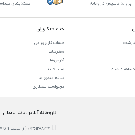
پروانه تاسیس داروخانه
بسته‌بندی بهداش
ن
خدمات کاربران
ارشات
حساب کاربری من
سفارشات
آدرس‌ها
مشاهده شده
سبد خرید
علاقه مندی ها
درخواست همکاری
داروخانه آنلاین دکتر یزدیان
09361288627 (از ساعت 9 تا 17)