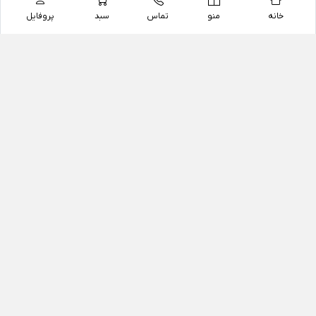
خانه
منو
تماس
سبد
پروفایل
فروشگاه
داروخانه آنلاین دکتر یزدیان
داروخانه آنلاین دکتر یزدیان از سال 1397 فعالیت خود را با
هدف فروش اینترنتی اقلام غیر دارویی شامل محصولات
آرایشی و بهداشتی، مکمل های رژیمی و غذایی، مکمل های