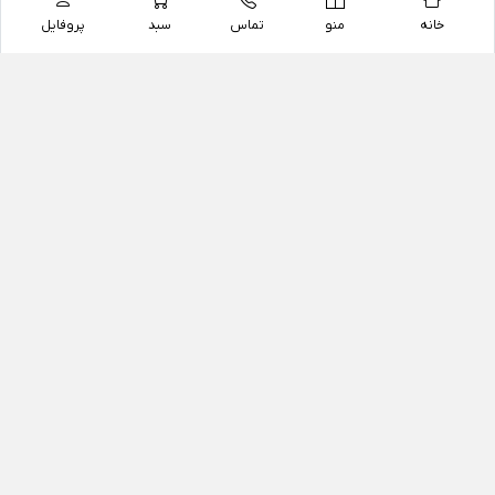
خانه
منو
تماس
سبد
پروفایل
فروشگاه
داروخانه آنلاین دکتر یزدیان
داروخانه آنلاین دکتر یزدیان از سال 1397 فعالیت خود را با
هدف فروش اینترنتی اقلام غیر دارویی شامل محصولات
آرایشی و بهداشتی، مکمل های رژیمی و غذایی، مکمل های