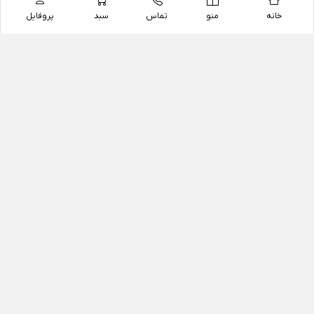
خانه
منو
تماس
سبد
پروفایل
فروشگاه
داروخانه آنلاین دکتر یزدیان
داروخانه آنلاین دکتر یزدیان از سال 1397 فعالیت خود را با
هدف فروش اینترنتی اقلام غیر دارویی شامل محصولات
آرایشی و بهداشتی، مکمل های رژیمی و غذایی، مکمل های