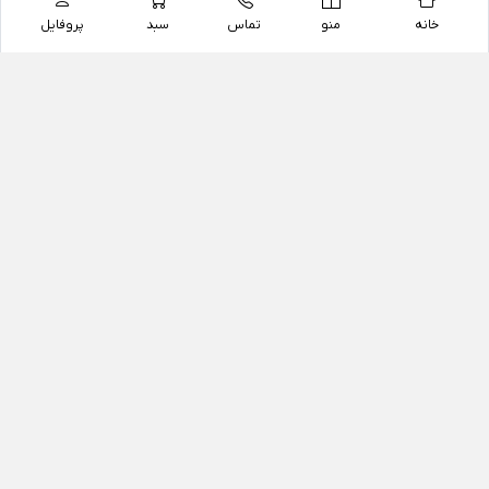
خانه
منو
تماس
سبد
پروفایل
فروشگاه
داروخانه آنلاین دکتر یزدیان
داروخانه آنلاین دکتر یزدیان از سال 1397 فعالیت خود را با
هدف فروش اینترنتی اقلام غیر دارویی شامل محصولات
آرایشی و بهداشتی، مکمل های رژیمی و غذایی، مکمل های