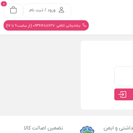
0
ورود / ثبت نام
پشتیبانی تلفنی :
09361288627 (از ساعت 9 تا 17)
اشتی و ایمن
تضمین اصالت کالا