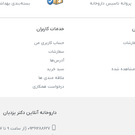
پروانه تاسیس داروخانه
بسته‌بندی بهداش
ن
خدمات کاربران
ارشات
حساب کاربری من
سفارشات
آدرس‌ها
مشاهده شده
سبد خرید
علاقه مندی ها
درخواست همکاری
داروخانه آنلاین دکتر یزدیان
09361288627 (از ساعت 9 تا 17)