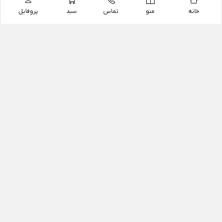
خانه
منو
تماس
سبد
پروفایل
فروشگاه
داروخانه آنلاین دکتر یزدیان
داروخانه آنلاین دکتر یزدیان از سال 1397 فعالیت خود را با
هدف فروش اینترنتی اقلام غیر دارویی شامل محصولات
آرایشی و بهداشتی، مکمل های رژیمی و غذایی، مکمل های