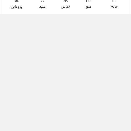
خانه
منو
تماس
سبد
پروفایل
فروشگاه
داروخانه آنلاین دکتر یزدیان
داروخانه آنلاین دکتر یزدیان از سال 1397 فعالیت خود را با
هدف فروش اینترنتی اقلام غیر دارویی شامل محصولات
آرایشی و بهداشتی، مکمل های رژیمی و غذایی، مکمل های