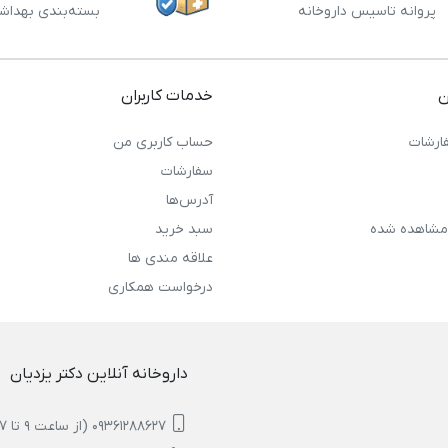
پروانه تاسیس داروخانه
بسته‌بندی بهداش
ن
خدمات کاربران
ارشات
حساب کاربری من
سفارشات
آدرس‌ها
مشاهده شده
سبد خرید
علاقه مندی ها
درخواست همکاری
داروخانه آنلاین دکتر یزدیان
09361288627 (از ساعت 9 تا 17)