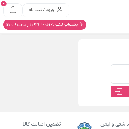
0
ورود / ثبت نام
پشتیبانی تلفنی :
09361288627 (از ساعت 9 تا 17)
اشتی و ایمن
تضمین اصالت کالا