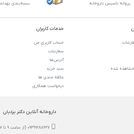
پروانه تاسیس داروخانه
بسته‌بندی بهداش
ن
خدمات کاربران
ارشات
حساب کاربری من
سفارشات
آدرس‌ها
مشاهده شده
سبد خرید
علاقه مندی ها
درخواست همکاری
داروخانه آنلاین دکتر یزدیان
09361288627 (از ساعت 9 تا 17)