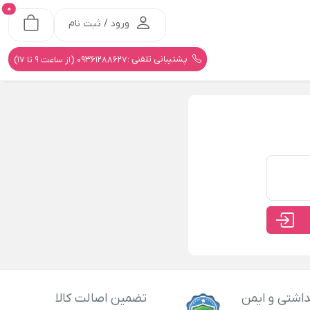
0
ورود / ثبت نام
پشتیبانی تلفنی :
09361288627 (از ساعت 9 تا 17)
اشتی و ایمن
تضمین اصالت کالا