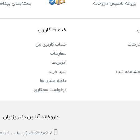
پروانه تاسیس داروخانه
بسته‌بندی بهداش
ن
خدمات کاربران
ارشات
حساب کاربری من
سفارشات
آدرس‌ها
مشاهده شده
سبد خرید
علاقه مندی ها
درخواست همکاری
داروخانه آنلاین دکتر یزدیان
09361288627 (از ساعت 9 تا 17)