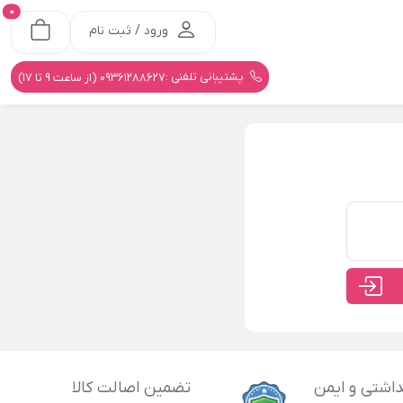
0
ورود / ثبت نام
پشتیبانی تلفنی :
09361288627 (از ساعت 9 تا 17)
اشتی و ایمن
تضمین اصالت کالا