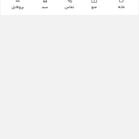
خانه
منو
تماس
سبد
پروفایل
فروشگاه
داروخانه آنلاین دکتر یزدیان
داروخانه آنلاین دکتر یزدیان از سال 1397 فعالیت خود را با
هدف فروش اینترنتی اقلام غیر دارویی شامل محصولات
آرایشی و بهداشتی، مکمل های رژیمی و غذایی، مکمل های