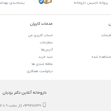
پروانه تاسیس داروخانه
بسته‌بندی بهداش
ن
خدمات کاربران
ارشات
حساب کاربری من
سفارشات
آدرس‌ها
مشاهده شده
سبد خرید
علاقه مندی ها
درخواست همکاری
داروخانه آنلاین دکتر یزدیان
09361288627 (از ساعت 9 تا 17)