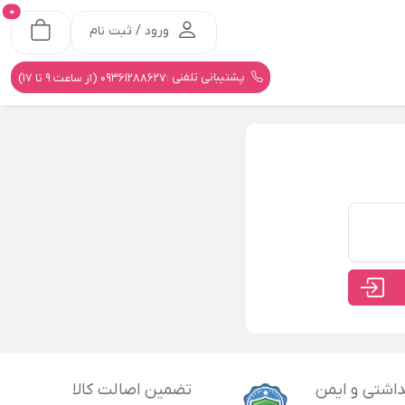
0
ورود / ثبت نام
پشتیبانی تلفنی :
09361288627 (از ساعت 9 تا 17)
اشتی و ایمن
تضمین اصالت کالا