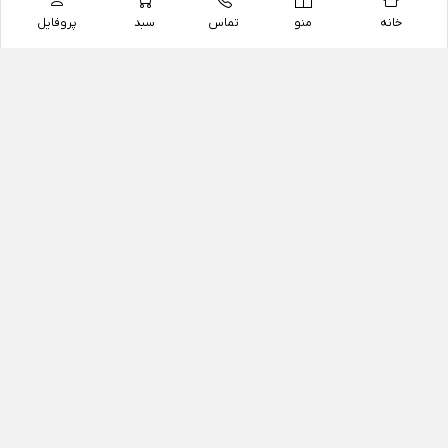
خانه
منو
تماس
سبد
پروفایل
فروشگاه
داروخانه آنلاین دکتر یزدیان
داروخانه آنلاین دکتر یزدیان از سال 1397 فعالیت خود را با
هدف فروش اینترنتی اقلام غیر دارویی شامل محصولات
آرایشی و بهداشتی، مکمل های رژیمی و غذایی، مکمل های