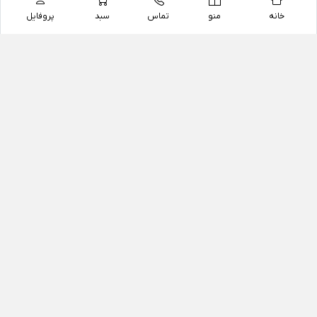
خانه
منو
تماس
سبد
پروفایل
فروشگاه
داروخانه آنلاین دکتر یزدیان
داروخانه آنلاین دکتر یزدیان از سال 1397 فعالیت خود را با
هدف فروش اینترنتی اقلام غیر دارویی شامل محصولات
آرایشی و بهداشتی، مکمل های رژیمی و غذایی، مکمل های