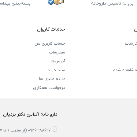
پروانه تاسیس داروخانه
بسته‌بندی بهداش
ن
خدمات کاربران
ارشات
حساب کاربری من
سفارشات
آدرس‌ها
مشاهده شده
سبد خرید
علاقه مندی ها
درخواست همکاری
داروخانه آنلاین دکتر یزدیان
09361288627 (از ساعت 9 تا 17)