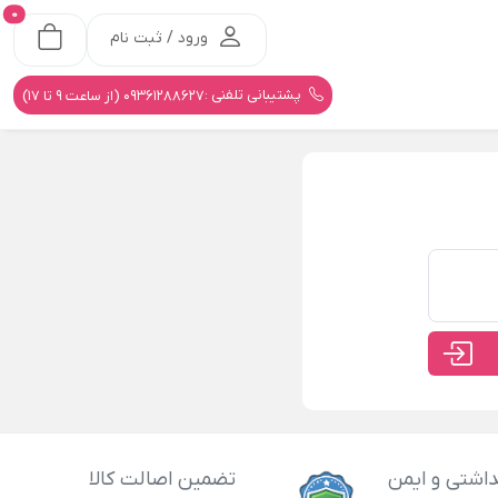
0
ورود / ثبت نام
پشتیبانی تلفنی :
09361288627 (از ساعت 9 تا 17)
اشتی و ایمن
تضمین اصالت کالا