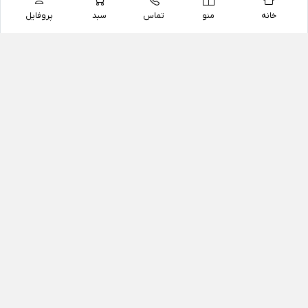
خانه
منو
تماس
سبد
پروفایل
فروشگاه
داروخانه آنلاین دکتر یزدیان
داروخانه آنلاین دکتر یزدیان از سال 1397 فعالیت خود را با
هدف فروش اینترنتی اقلام غیر دارویی شامل محصولات
آرایشی و بهداشتی، مکمل های رژیمی و غذایی، مکمل های