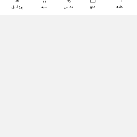
خانه
منو
تماس
سبد
پروفایل
فروشگاه
داروخانه آنلاین دکتر یزدیان
داروخانه آنلاین دکتر یزدیان از سال 1397 فعالیت خود را با
هدف فروش اینترنتی اقلام غیر دارویی شامل محصولات
آرایشی و بهداشتی، مکمل های رژیمی و غذایی، مکمل های