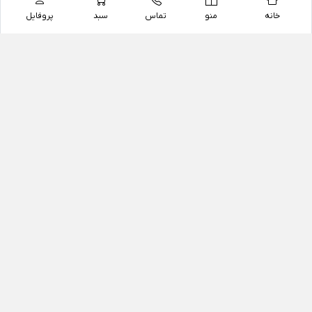
خانه
منو
تماس
سبد
پروفایل
فروشگاه
داروخانه آنلاین دکتر یزدیان
داروخانه آنلاین دکتر یزدیان از سال 1397 فعالیت خود را با
هدف فروش اینترنتی اقلام غیر دارویی شامل محصولات
آرایشی و بهداشتی، مکمل های رژیمی و غذایی، مکمل های