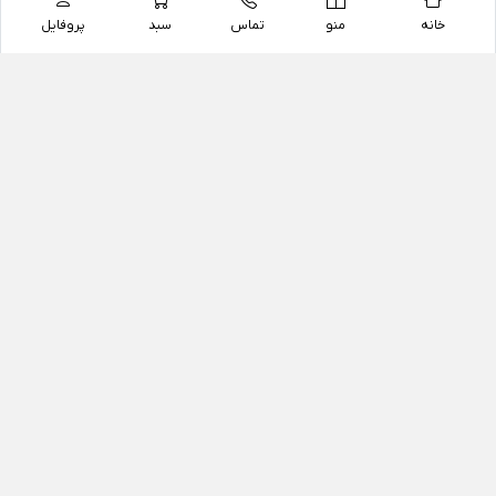
خانه
منو
تماس
سبد
پروفایل
فروشگاه
داروخانه آنلاین دکتر یزدیان
داروخانه آنلاین دکتر یزدیان از سال 1397 فعالیت خود را با
هدف فروش اینترنتی اقلام غیر دارویی شامل محصولات
آرایشی و بهداشتی، مکمل های رژیمی و غذایی، مکمل های