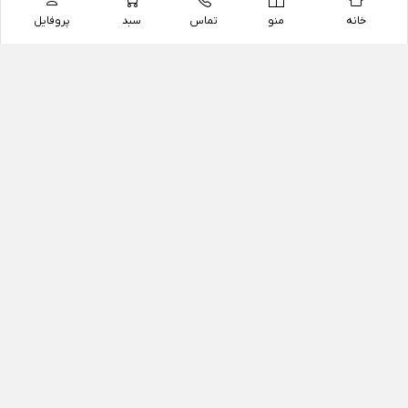
خانه
منو
تماس
سبد
پروفایل
فروشگاه
داروخانه آنلاین دکتر یزدیان
داروخانه آنلاین دکتر یزدیان از سال 1397 فعالیت خود را با
هدف فروش اینترنتی اقلام غیر دارویی شامل محصولات
آرایشی و بهداشتی، مکمل های رژیمی و غذایی، مکمل های