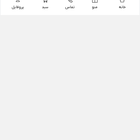
خانه
منو
تماس
سبد
پروفایل
فروشگاه
داروخانه آنلاین دکتر یزدیان
داروخانه آنلاین دکتر یزدیان از سال 1397 فعالیت خود را با
هدف فروش اینترنتی اقلام غیر دارویی شامل محصولات
آرایشی و بهداشتی، مکمل های رژیمی و غذایی، مکمل های