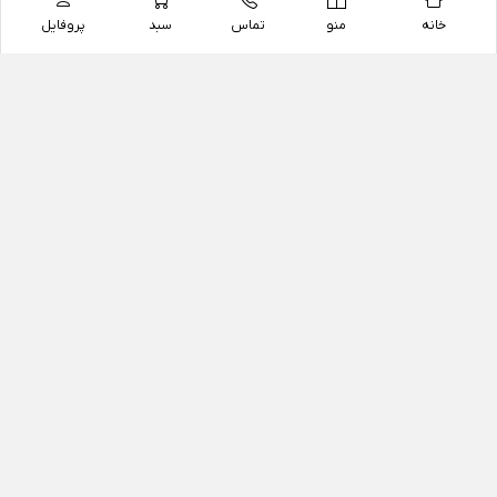
خانه
منو
تماس
سبد
پروفایل
فروشگاه
داروخانه آنلاین دکتر یزدیان
داروخانه آنلاین دکتر یزدیان از سال 1397 فعالیت خود را با
هدف فروش اینترنتی اقلام غیر دارویی شامل محصولات
آرایشی و بهداشتی، مکمل های رژیمی و غذایی، مکمل های