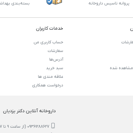
پروانه تاسیس داروخانه
بسته‌بندی بهداش
ن
خدمات کاربران
ارشات
حساب کاربری من
سفارشات
آدرس‌ها
مشاهده شده
سبد خرید
علاقه مندی ها
درخواست همکاری
داروخانه آنلاین دکتر یزدیان
09361288627 (از ساعت 9 تا 17)