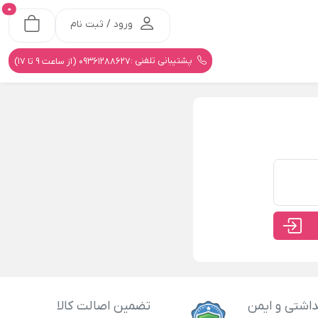
0
ورود / ثبت نام
پشتیبانی تلفنی :
09361288627 (از ساعت 9 تا 17)
اشتی و ایمن
تضمین اصالت کالا