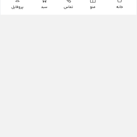
خانه
منو
تماس
سبد
پروفایل
فروشگاه
داروخانه آنلاین دکتر یزدیان
داروخانه آنلاین دکتر یزدیان از سال 1397 فعالیت خود را با
هدف فروش اینترنتی اقلام غیر دارویی شامل محصولات
آرایشی و بهداشتی، مکمل های رژیمی و غذایی، مکمل های