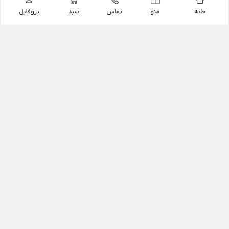
خانه
منو
تماس
سبد
پروفایل
فروشگاه
داروخانه آنلاین دکتر یزدیان
داروخانه آنلاین دکتر یزدیان از سال 1397 فعالیت خود را با
هدف فروش اینترنتی اقلام غیر دارویی شامل محصولات
آرایشی و بهداشتی، مکمل های رژیمی و غذایی، مکمل های