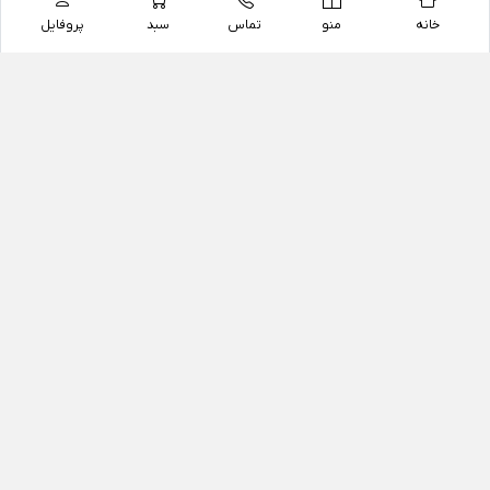
خانه
منو
تماس
سبد
پروفایل
فروشگاه
داروخانه آنلاین دکتر یزدیان
داروخانه آنلاین دکتر یزدیان از سال 1397 فعالیت خود را با
هدف فروش اینترنتی اقلام غیر دارویی شامل محصولات
آرایشی و بهداشتی، مکمل های رژیمی و غذایی، مکمل های