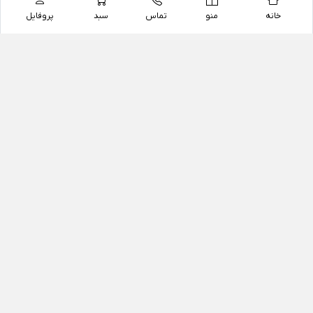
خانه
منو
تماس
سبد
پروفایل
فروشگاه
داروخانه آنلاین دکتر یزدیان
داروخانه آنلاین دکتر یزدیان از سال 1397 فعالیت خود را با
هدف فروش اینترنتی اقلام غیر دارویی شامل محصولات
آرایشی و بهداشتی، مکمل های رژیمی و غذایی، مکمل های